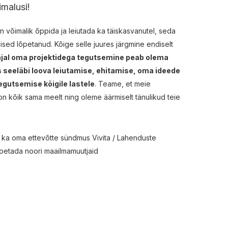
imalusi!
 võimalik õppida ja leiutada ka täiskasvanutel, seda
mised lõpetanud. Kõige selle juures järgmine endiselt
jal oma projektidega tegutsemine peab olema
s seeläbi loova leiutamise, ehitamise, oma ideede
tegutsemise kõigile lastele
. Teame, et meie
 kõik sama meelt ning oleme äärmiselt tänulikud teie
 ka oma ettevõtte sündmus Vivita / Lahenduste
toetada noori maailmamuutjaid