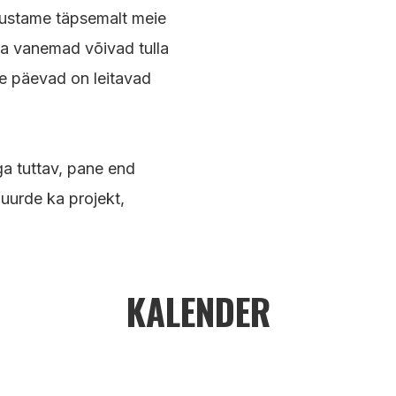
vustame täpsemalt meie
 ja vanemad võivad tulla
e päevad on leitavad
ga tuttav, pane end
 juurde ka projekt,
KALENDER