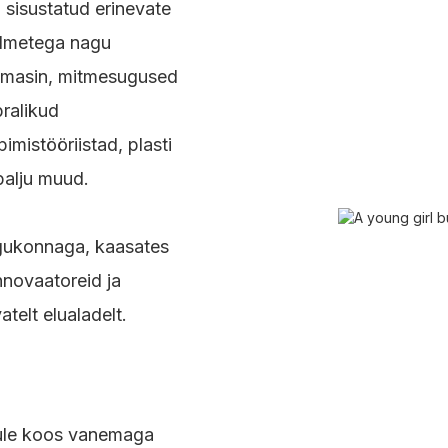
sisustatud erinevate
eadmetega nagu
usmasin, mitmesugused
ralikud
mistööriistad, plasti
alju muud.
gukonnaga, kaasates
nnovaatoreid ja
atelt elualadelt.
 tule koos vanemaga