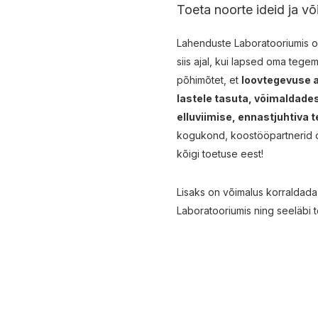
Toeta noorte ideid ja võ
Lahenduste Laboratooriumis on
siis ajal, kui lapsed oma tege
põhimõtet, et
loovtegevuse a
lastele tasuta, võimaldade
elluviimise, ennastjuhtiva 
kogukond, koostööpartnerid on
kõigi toetuse eest!
Lisaks on võimalus korraldada
Laboratooriumis ning seeläbi 