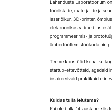
Lahenduste Laboratoorium on 
tööriistade, materjalide ja s
laserlõikur, 3D-printer, õmbl
elektroonikaseadmed lastesõb
programmeerimis- ja prototüüpi
ümbertöötlemistöökoda ning p
Teeme koostööd kohaliku ko
startup-ettevõtteid, ägedaid i
inspireerivaid praktikuid erinev
Kuidas tulla leiutama?
Kui oled alla 14-aastane, siis