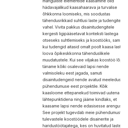
mänguliste elementide kaasamine olid
hädavajalikud kaasahaarava ja turvalise
õhkkonna loomiseks, mis soodustas
tähendusrikkaid suhtlusi laste ja tudengite
vahel. Vivita pakkus disainitudengitele
kergesti ligipääsetavat konteksti lastega
otseseks suhtlemiseks ja koostööks, samas
kui tudengid aitasid omalt poolt kaasa laste
loova õpikeskkonna tähenduslikele
muudatustele. Kui see viljakas koostöö lõpeb
täname kõiki osalevaid lapsi nende
valmisoleku eest jagada, samuti
disainitudengeid nende avatud meeleduse ja
pühendumuse eest projektile. Kõik
kaasloome ettepanekud toimivad uutena
lähtepunktidena ning jääme kindlaks, et
kaasame lapsi nende edasisesse arengusse.
See projekt tugevdab meie pühendumust
tulevastele koostöödele disainerite ja
haridustöötajatega, kes on huvitatud lastega