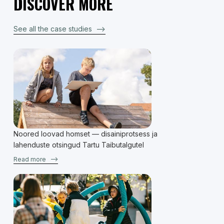
DISCOVER MORE
See all the case studies
–>
Noored loovad homset — disainiprotsess ja
lahenduste otsingud Tartu Taibutalgutel
Read more
–>