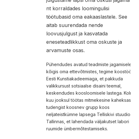
nt korraldades loomingulisi
töötubasid oma eakaaslastele. See
aitab suurendada nende
loovusjulgust ja kasvatada
eneseteadlikkust oma oskuste ja
arvamuste osas.
Pühendudes avatud teadmiste jagamisele
kõigis oma ettevõtmistes, tegime koostööd
Eesti Kunstiakadeemiaga, et pakkuda
valikkursust sotsiaalse disaini teemal,
keskendudes koosloomisele lastega. Kolme
kuu jooksul töötas mitmekesine kaheksast
tudengist koosnev grupp koos
neljateistkümne lapsega Telliskivi stuudios
Tallinnas, et lahendada väljakutset labori
ruumide ümbermõtestamiseks.