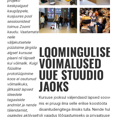
projekti
keskpaigast
kaugõppele,
kusjuures pool
sessioonidest
toimus Zoomi
kaudu. Vaatamata
neile
väljakutsetele
LOOMINGULISE
püüdsime järgida
algset kursuse
VÕIMALUSED
plaani nii täpselt
kui võimalik. Kuigi
UUE STUUDIO
füüsiline
prototüüpimine
koos ei osutunud
JAOKS
võimalikuks,
jätkasid lapsed
ideedele
Kursuse jooksul väljendasid lapsed soove,
tagasiside
mis ei pruugi ilma selle erilise koostööta
andmist ja nende
disainitudengitega ilmsiks tulla. Nende hulgas
täiendamist,
osaledes aktiivselt
oli vajadus lõõgastumiseks ja privaatsuseks