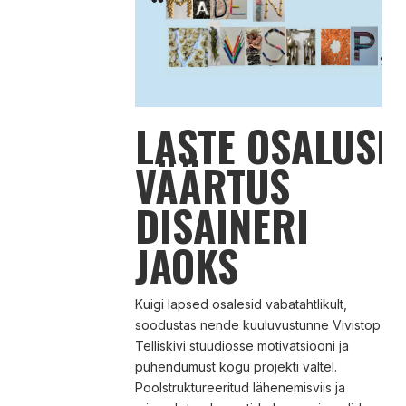
LASTE OSALUSE
VÄÄRTUS
DISAINERI
JAOKS
Kuigi lapsed osalesid vabatahtlikult,
soodustas nende kuuluvustunne Vivistop
Telliskivi stuudiosse motivatsiooni ja
pühendumust kogu projekti vältel.
Poolstruktureeritud lähenemisviis ja