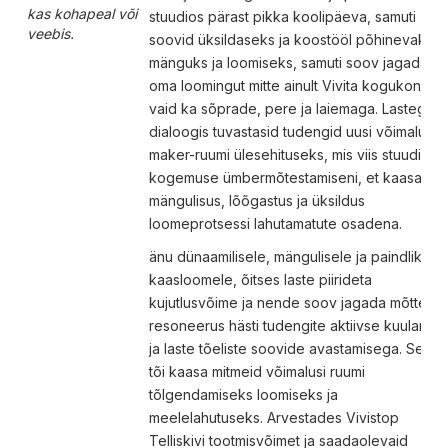
kas kohapeal või
stuudios pärast pikka koolipäeva, samuti
veebis.
soovid üksildaseks ja koostööl põhinevaks
mänguks ja loomiseks, samuti soov jagada
oma loomingut mitte ainult Vivita kogukonnas,
vaid ka sõprade, pere ja laiemaga. Lastega
dialoogis tuvastasid tudengid uusi võimalusi
maker-ruumi ülesehituseks, mis viis stuudio
kogemuse ümbermõtestamiseni, et kaasata
mängulisus, lõõgastus ja üksildus
loomeprotsessi lahutamatute osadena.
änu dünaamilisele, mängulisele ja paindlikule
kaasloomele, õitses laste piirideta
kujutlusvõime ja nende soov jagada mõtteid
resoneerus hästi tudengite aktiivse kuulamis
ja laste tõeliste soovide avastamisega. See
tõi kaasa mitmeid võimalusi ruumi
tõlgendamiseks loomiseks ja
meelelahutuseks. Arvestades Vivistop
Telliskivi tootmisvõimet ja saadaolevaid