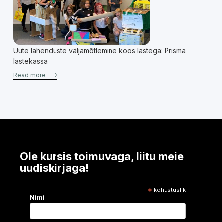
Uute lahenduste väljamõtlemine koos lastega: Prisma
lastekassa
Read more
–>
Ole kursis toimuvaga, liitu meie
uudiskirjaga!
*
kohustuslik
Nimi