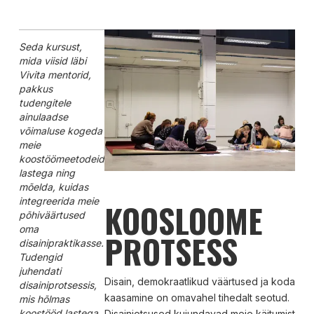
Seda kursust,
mida viisid läbi
Vivita mentorid,
pakkus
tudengitele
ainulaadse
võimaluse kogeda
meie
koostöömeetodeid
lastega ning
mõelda, kuidas
integreerida meie
KOOSLOOME
põhiväärtused
oma
PROTSESS
disainipraktikasse.
Tudengid
juhendati
Disain, demokraatlikud väärtused ja kodanik
disainiprotsessis,
kaasamine on omavahel tihedalt seotud.
mis hõlmas
koostööd lastega
Disainiotsused kujundavad meie käitumist,