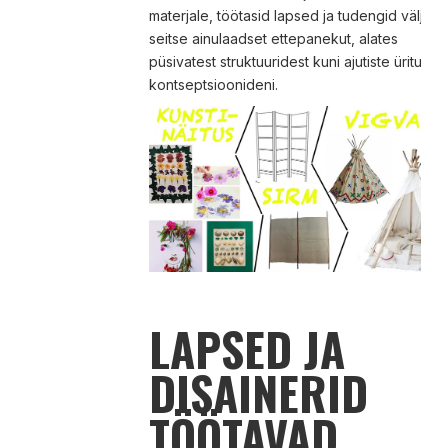
materjale, töötasid lapsed ja tudengid välja
seitse ainulaadset ettepanekut, alates
püsivatest struktuuridest kuni ajutiste ürituste
kontseptsioonideni.
LAPSED JA
DISAINERID
TÖÖTAVAD