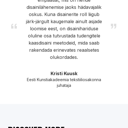
empaatiat, mis on nende
disainilähenemise jaoks hädavajalik
oskus. Kuna disainerite roll liigub
“
”
järk-järgult kaugemale ainult asjade
loomise eest, on disainihariduse
oluline osa tutvustada tudengitele
kaasdisaini meetodeid, mida saab
rakendada erinevates reaalsetes
olukordades.
Kristi Kuusk
Eesti Kunstiakadeemia tekstiiliosakonna
juhataja