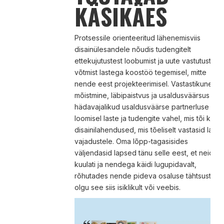
KÄSIKÄES
Protsessile orienteeritud lähenemisviis
disainülesandele nõudis tudengitelt
ettekujutustest loobumist ja uute vastutuste
võtmist lastega koostöö tegemisel, mitte
nende eest projekteerimisel. Vastastikune
mõistmine, läbipaistvus ja usaldusväärsus olid
hädavajalikud usaldusväärse partnerluse
loomisel laste ja tudengite vahel, mis tõi kaas
disainilahendused, mis tõeliselt vastasid laste
vajadustele. Oma lõpp-tagasisides
väljendasid lapsed tänu selle eest, et neid
kuulati ja nendega käidi lugupidavalt,
rõhutades nende pideva osaluse tähtsust,
olgu see siis isiklikult või veebis.