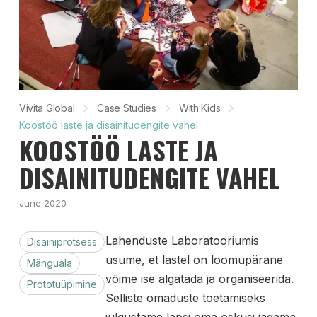
Vivita Global
Case Studies
With Kids
Koostöö laste ja disainitudengite vahel
KOOSTÖÖ LASTE JA
DISAINITUDENGITE VAHEL
June 2020
Lahenduste Laboratooriumis
Disainiprotsess
usume, et lastel on loomupärane
Mänguala
võime ise algatada ja organiseerida.
Prototüüpimine
Selliste omaduste toetamiseks
julgustame lapsi oma oskusi jagama