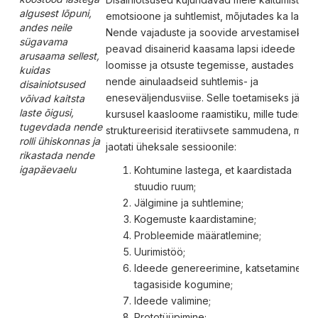
algusest lõpuni,
emotsioone ja suhtlemist, mõjutades ka lapsi.
andes neile
Nende vajaduste ja soovide arvestamiseks
sügavama
peavad disainerid kaasama lapsi ideede
arusaama sellest,
loomisse ja otsuste tegemisse, austades
kuidas
nende ainulaadseid suhtlemis- ja
disainiotsused
eneseväljendusviise. Selle toetamiseks järgiti
võivad kaitsta
laste õigusi,
kursusel kaasloome raamistiku, mille tudengi
tugevdada nende
struktureerisid iteratiivsete sammudena, mis
rolli ühiskonnas ja
jaotati üheksale sessioonile:
rikastada nende
igapäevaelu
Kohtumine lastega, et kaardistada
stuudio ruum;
Jälgimine ja suhtlemine;
Kogemuste kaardistamine;
Probleemide määratlemine;
Uurimistöö;
Ideede genereerimine, katsetamine ja
tagasiside kogumine;
Ideede valimine;
Prototüüpimine;