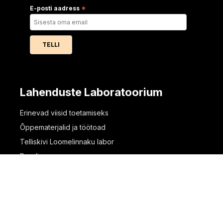
E-posti aadress
*
Lahenduste Laboratoorium
Erinevad viisid toetamiseks
Õppematerjalid ja töötoad
Telliskivi Loomelinnaku labor
Rendi ruum
Edulood
Pood
Kontakt ja tiim