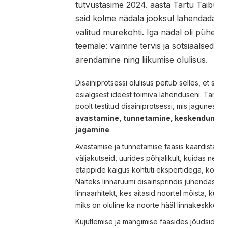
tutvustasime 2024. aasta Tartu Taibuta
said kolme nädala jooksul lahendada ne
valitud murekohti. Iga nädal oli pühend
teemale: vaimne tervis ja sotsiaalsed o
arendamine ning liikumise olulisus.
Disainiprotsessi olulisus peitub selles, et se
esialgsest ideest toimiva lahenduseni. Tartu 
poolt testitud disainiprotsessi, mis jagunes mi
avastamine, tunnetamine, keskendumine
jagamine
.
Avastamise ja tunnetamise faasis kaardistasi
väljakutseid, uurides põhjalikult, kuidas ne
etappide käigus kohtuti ekspertidega, koguti 
Näiteks linnaruumi disainsprindis juhendasid K
linnaarhitekt, kes aitasid noortel mõista, kuid
miks on oluline ka noorte hääl linnakeskkonn
Kujutlemise ja mängimise faasides jõudsid n