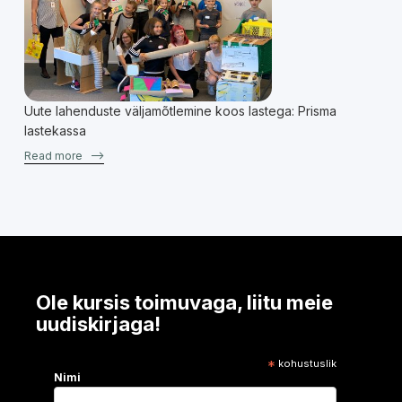
Uute lahenduste väljamõtlemine koos lastega: Prisma
lastekassa
Read more
–>
Ole kursis toimuvaga, liitu meie
uudiskirjaga!
*
kohustuslik
Nimi