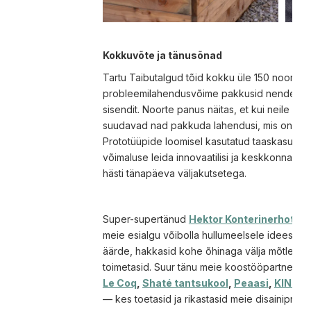
Kokkuvõte ja tänusõnad
Tartu Taibutalgud tõid kokku üle 150 noore, k
probleemilahendusvõime pakkusid nende tule
sisendit. Noorte panus näitas, et kui neile an
suudavad nad pakkuda lahendusi, mis on nii jät
Prototüüpide loomisel kasutatud taaskasutatu
võimaluse leida innovaatilisi ja keskkonnasõb
hästi tänapäeva väljakutsetega.
Super-supertänud
Hektor Konterinerhotelli
meie esialgu võibolla hullumeelsele idees pan
äärde, hakkasid kohe õhinaga välja mõtlema 
toimetasid. Suur tänu meie koostööpartnerit
Le Coq
,
Shaté tantsukool
,
Peaasi
,
KINO m
— kes toetasid ja rikastasid meie disainiprots