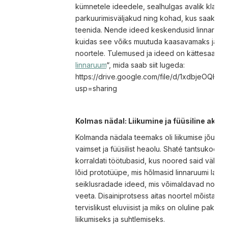
kümnetele ideedele, sealhulgas avalik klaver
parkuurimisväljakud ning kohad, kus saaks no
teenida. Nende ideed keskendusid linnaruumi 
kuidas see võiks muutuda kaasavamaks ja atrak
noortele. Tulemused ja ideed on kättesaadav
linnaruum
“, mida saab siit lugeda:
https://drive.google.com/file/d/1xdbjeOQH
usp=sharing
Kolmas nädal: Liikumine ja füüsiline aktii
Kolmanda nädala teemaks oli liikumise jõud, ku
vaimset ja füüsilist heaolu. Shaté tantsukooli 
korraldati töötubasid, kus noored said väljen
lõid prototüüpe, mis hõlmasid linnaruumi lahe
seiklusradade ideed, mis võimaldavad noortel 
veeta. Disainiprotsess aitas noortel mõista, k
tervislikust eluviisist ja miks on oluline pakk
liikumiseks ja suhtlemiseks.