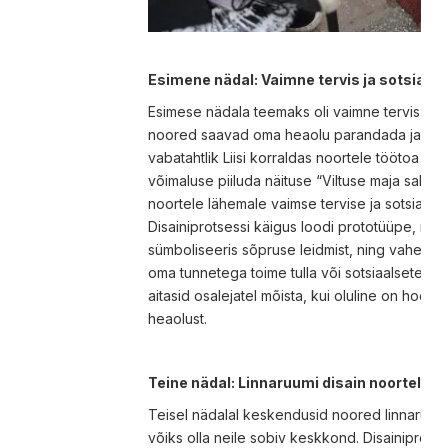
Esimene nädal: Vaimne tervis ja sotsiaal
Esimese nädala teemaks oli vaimne tervis, kus
noored saavad oma heaolu parandada ja ükst
vabatahtlik Liisi korraldas noortele töötoa ni
võimaluse piiluda näituse “Viltuse maja saladu
noortele lähemale vaimse tervise ja sotsiaal
Disainiprotsessi käigus loodi prototüüpe, n
sümboliseeris sõpruse leidmist, ning vahendid,
oma tunnetega toime tulla või sotsiaalsetes 
aitasid osalejatel mõista, kui oluline on hoolid
heaolust.
Teine nädal: Linnaruumi disain noortele
Teisel nädalal keskendusid noored linnaruumi
võiks olla neile sobiv keskkond. Disainiprotse