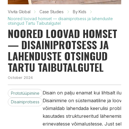
Vivita Global
Case Studies
By Kids
Noored loovad homset — disainiprotsess ja lahenduste
otsingud Tartu Taibutalgutel
NOORED LOOVAD HOMSET
— DISAINIPROTSESS JA
LAHENDUSTE OTSINGUD
TARTU TAIBUTALGUTEL
October 2024
Disain on palju enamat kui lihtsalt ilusa
Prototüüpimine
Disainimine on süstemaatiline ja loov t
Disainiprotsess
võimaldab lahendada keerulisi probleeme
kasutades struktureeritud lähenemisviis
erinevatesse võimalustesse. Just sellist