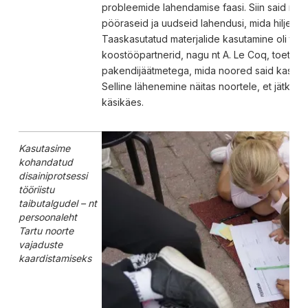
probleemide lahendamise faasi. Siin said n
pööraseid ja uudseid lahendusi, mida hiljem ka p
Taaskasutatud materjalide kasutamine oli tai
koostööpartnerid, nagu nt A. Le Coq, toetasid
pakendijäätmetega, mida noored said kasuta
Selline lähenemine näitas noortele, et jätkusu
käsikäes.
Kasutasime
kohandatud
disainiprotsessi
tööriistu
taibutalgudel – nt
persoonaleht
Tartu noorte
vajaduste
kaardistamiseks