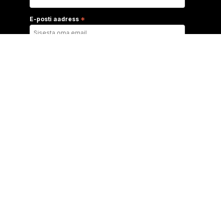
E-posti aadress
*
Lahenduste Laboratoorium
Erinevad viisid toetamiseks
Õppematerjalid ja töötoad
Telliskivi Loomelinnaku labor
Rendi ruum
Edulood
Pood
Kontakt ja tiim