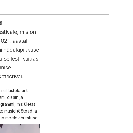
i
stivale, mis on
021. aastal
sai nädalapikkuse
u sellest, kuidas
amise
afestival.
mil lastele anti
m, disain ja
ogrammi, mis ületas
 toimusid töötoad ja
 ja meelelahutatuna.