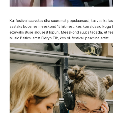
Kui festival saavutas üha suuremat populaarsust, kasvas ka l
aastaks koosnes meeskond 15 liikmest, kes korraldasid kogu fe
ettevalmistuse algusest lõpuni. Meeskond suutis tagada, et fes
Music Balticsi artist Eleryn Tiit, kes oli festivali peamine artist.