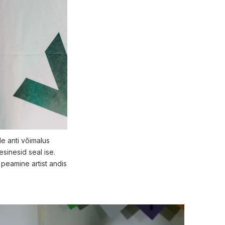
le anti võimalus
esinesid seal ise.
 peamine artist andis