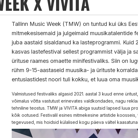
EEK X VIVITA
Tallinn Music Week (TMW) on tuntud kui üks Eest
mitmekesisemaid ja julgeimaid muusikatalentide fe
juba aastaid sisaldanud ka lasteprogrammi. Kuid 2
kasvas lastefestival sellest programmist välja ja 
ürituse raames omaette minifestivaliks. Siin on lug
rühm 9-15-aastaseid muusika- ja ürituste korrald
entusiastidest noori tuli kokku, et luua oma muusik
Valmistused festivaliks algasid 2021. aastal 3 kuud enne üritust, 
võimalus võtta vastutust erinevates valdkondades, nagu reklaa
tehniline teostus. TMW ja VIVITA abiga suutsid lapsed luua pr
kõik ootused. Festivalil esines mitmekesine artistide koosseis,
tegevused, mis hoidsid külalised kogu päeva vältel kaasatuna