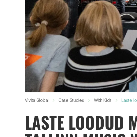
Vivita Global
Case Studies
With Kids
Laste l
LASTE LOODUD M