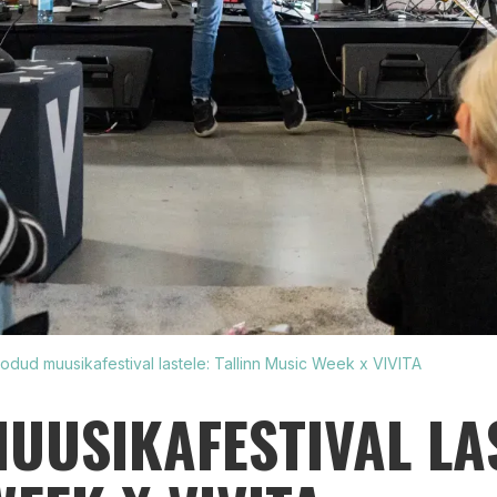
oodud muusikafestival lastele: Tallinn Music Week x VIVITA
UUSIKAFESTIVAL LA